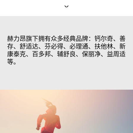
赫力昂旗下拥有众多经典品牌：钙尔奇、善
存、舒适达、芬必得、必理通、扶他林、新
康泰克、百多邦、辅舒良、保丽净、益周适
等。